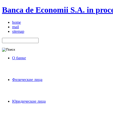
Banca de Economii S.A. in proce
home
mail
sitemap
О банке
Физические лица
Юридические лица