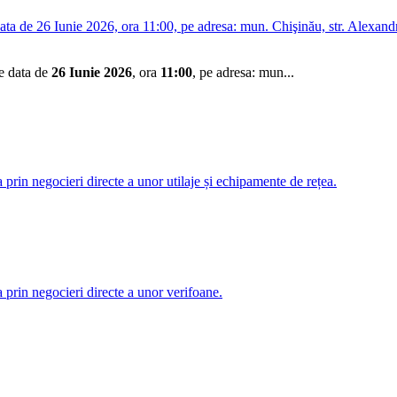
 26 Iunie 2026, ora 11:00, pe adresa: mun. Chişinău, str. Alexandru ce
e data de
26 Iunie 2026
, ora
11:00
, pe adresa: mun...
rin negocieri directe a unor utilaje și echipamente de rețea.
prin negocieri directe a unor verifoane.