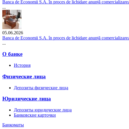
Banca de Economii S.A. în proces de lichidare anunță comercializarea p
...
05.06.2026
Banca de Economii S.A. în proces de lichidare anunță comercializarea 
...
О банке
История
Физические лица
Депозиты физические лица
Юридические лица
Депозиты юридические лица
Банковские карточки
Банкоматы