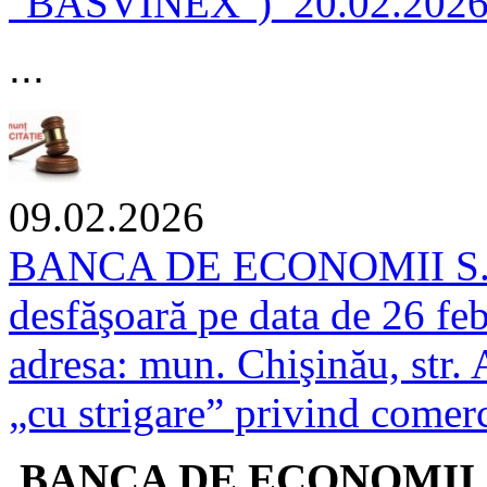
"BASVINEX")_20.02.202
...
09.02.2026
BANCA DE ECONOMII S.A. 
desfăşoară pe data de 26 fe
adresa: mun. Chişinău, str. 
„cu strigare” privind comerc
BANCA DE ECONOMII S.A.