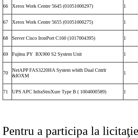
66
Xerox Work Centre 5645 (01051000297)
1
67
Xerox Work Centre 5655 (01051000275)
1
68
Server Cisco IronPort C160 (1017004395)
1
69
Fujitsu PY BX900 S2 System Unit
1
NetAPP FAS3220HA System whith Dual Cntrlr
70
1
&IOXM
71
UPS APC InfraStruXure Type B ( 1004000589)
1
Pentru a participa la licitaţi