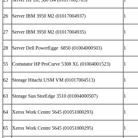
26
Server IBM 3950 M2 (01017004937)
1
27
Server IBM 3950 M2 (01017004935)
1
28
Server Dell PowerEgge 6850 (01004000503)
1
55
Comutator HP ProCurve 5308 XL (01004001523)
1
62
Storage Hitachi USM VM (01017004513)
1
63
Storage Sun StorEdge 3510 (01004000507)
1
64
Xerox Work Centre 5645 (01051000293)
1
65
Xerox Work Centre 5645 (01051000295)
1