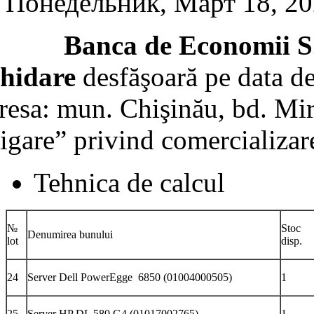
Понедельник, Март 18, 2
anca de Economii S.A.
chidare
desfăşoară pe data de
resa: mun. Chişinău, bd. Mirc
rigare” privind comercializar
Tehnica de calcul
№
Stoc
Denumirea bunului
lot
disp.
24
Server Dell PowerEgge 6850 (01004000505)
1
25
Server HP DL 580 G4 (01017002765)
1