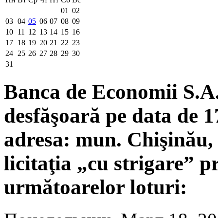
01
02
03
04
05
06
07
08
09
10
11
12
13
14
15
16
17
18
19
20
21
22
23
24
25
26
27
28
29
30
31
Banca de Economii S.A. 
desfăşoară pe data de 17
adresa: mun. Chişinău, 
licitaţia „cu strigare” 
următoarelor loturi: