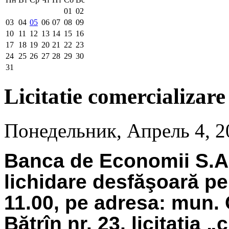
01
02
03
04
05
06
07
08
09
10
11
12
13
14
15
16
17
18
19
20
21
22
23
24
25
26
27
28
29
30
31
Licitatie comercializare
Понедельник, Апрель 4, 2
Banca de Economii S.A.
lichidare
desfăşoară pe
11.00, pe adresa: mun. 
Bătrîn nr. 23, licitaţia 