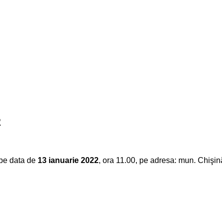
2
pe data de
13 ianuarie 2022
, ora 11.00, pe adresa: mun. Chişinău