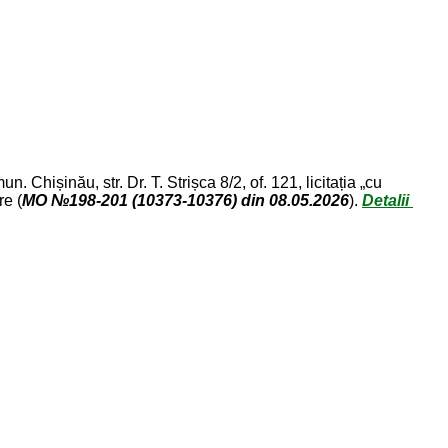
. Chișinău, str. Dr. T. Strișca 8/2, of. 121, licitația „cu
re (
MO №198-201 (10373-10376) din 08.05.2026
).
Detalii