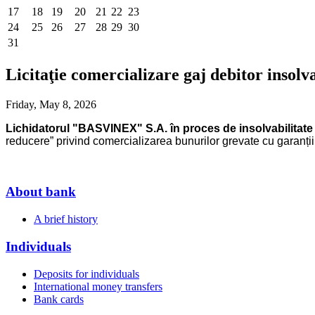
17
18
19
20
21
22
23
24
25
26
27
28
29
30
31
Licitaţie comercializare gaj debitor inso
Friday, May 8, 2026
Lichidatorul "BASVINEX" S.A. în proces de insolvabilitate
reducere” privind comercializarea bunurilor grevate cu garanții
About bank
A brief history
Individuals
Deposits for individuals
International money transfers
Bank cards